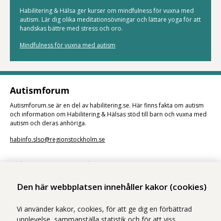
Habilitering & Hälsa ger kurser om mindfulness för vuxna med
autism. Lär dig olika meditationsövningar och lättare yoga för att
handskas bättre med stress och oro.
Mindfulness för vuxna med autism
Autismforum
Autismforum.se är en del av habilitering.se. Här finns fakta om autism
och information om Habilitering & Hälsas stöd till barn och vuxna med
autism och deras anhöriga.
habinfo.slso@regionstockholm.se
Frågetjänst och rådgivning
Du kan kontakta Habilitering & Hälsas frågetjänst om du har frågor om
Den här webbplatsen innehåller kakor (cookies)
samhällets stöd vid funktionsnedsättning.
Frågetjänst och rådgivning
Vi använder kakor, cookies, för att ge dig en förbättrad
upplevelse, sammanställa statistik och för att viss