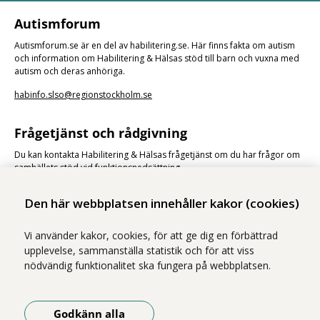
Autismforum
Autismforum.se är en del av habilitering.se. Här finns fakta om autism
och information om Habilitering & Hälsas stöd till barn och vuxna med
autism och deras anhöriga.
habinfo.slso@regionstockholm.se
Frågetjänst och rådgivning
Du kan kontakta Habilitering & Hälsas frågetjänst om du har frågor om
samhällets stöd vid funktionsnedsättning.
Frågetjänst och rådgivning
Den här webbplatsen innehåller kakor (cookies)
Vi använder kakor, cookies, för att ge dig en förbättrad
upplevelse, sammanställa statistik och för att viss
nödvändig funktionalitet ska fungera på webbplatsen.
Vi ingår i Stockholms läns sjukvårdsområde som erbjuder hälso- och
Godkänn alla
sjukvård i Region Stockholms regi.