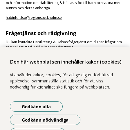
och information om Habilitering & Hälsas stöd till barn och vuxna med
autism och deras anhöriga.
habinfo.slso@regionstockholm.se
Frågetjänst och rådgivning
Du kan kontakta Habilitering & Hälsas frågetjänst om du har frågor om
samhällets stöd vid funktionsnedsättning.
Frågetjänst och rådgivning
Den här webbplatsen innehåller kakor (cookies)
Vi använder kakor, cookies, för att ge dig en förbättrad
upplevelse, sammanställa statistik och för att viss
nödvändig funktionalitet ska fungera på webbplatsen.
Vi ingår i Stockholms läns sjukvårdsområde som erbjuder hälso- och
Godkänn alla
sjukvård i Region Stockholms regi.
Samtliga illustrationer på webbplatsen är skapade av illustratör Kajsa
Godkänn nödvändiga
Eldsten om inget annat namn anges.