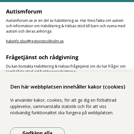
Autismforum
Autismforum.se är en del av habilitering.se. Här finns fakta om autism
och information om Habilitering & Hälsas stöd till barn och vuxna med
autism och deras anhöriga.
habinfo.slso@regionstockholm.se
Frågetjänst och rådgivning
Du kan kontakta Habilitering & Hälsas frågetjänst om du har frågor om
samhällets stöd vid funktionsnedsättning.
Frågetjänst och rådgivning
Den här webbplatsen innehåller kakor (cookies)
Vi använder kakor, cookies, för att ge dig en förbättrad
upplevelse, sammanställa statistik och för att viss
nödvändig funktionalitet ska fungera på webbplatsen.
Vi ingår i Stockholms läns sjukvårdsområde som erbjuder hälso- och
Godkänn alla
sjukvård i Region Stockholms regi.