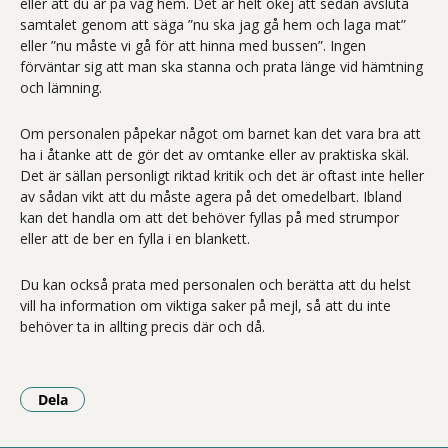
eller att du är på väg hem. Det är helt okej att sedan avsluta
samtalet genom att säga ”nu ska jag gå hem och laga mat”
eller ”nu måste vi gå för att hinna med bussen”. Ingen
förväntar sig att man ska stanna och prata länge vid hämtning
och lämning.
Om personalen påpekar något om barnet kan det vara bra att
ha i åtanke att de gör det av omtanke eller av praktiska skäl.
Det är sällan personligt riktad kritik och det är oftast inte heller
av sådan vikt att du måste agera på det omedelbart. Ibland
kan det handla om att det behöver fyllas på med strumpor
eller att de ber en fylla i en blankett.
Du kan också prata med personalen och berätta att du helst
vill ha information om viktiga saker på mejl, så att du inte
behöver ta in allting precis där och då.
Dela
- Klicka för att öppna delningsalternativ.