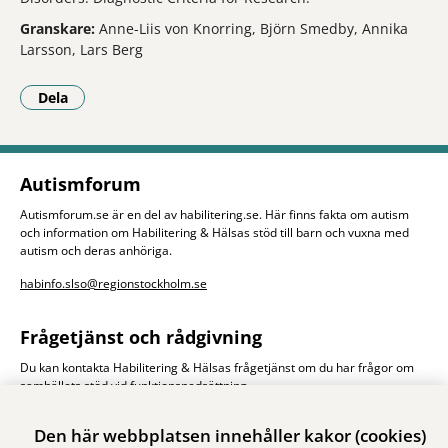
Granskare:
Anne-Liis von Knorring, Björn Smedby, Annika
Larsson, Lars Berg
Dela
- Klicka för att öppna delningsalternativ.
Autismforum
Autismforum.se är en del av habilitering.se. Här finns fakta om autism
och information om Habilitering & Hälsas stöd till barn och vuxna med
autism och deras anhöriga.
habinfo.slso@regionstockholm.se
Frågetjänst och rådgivning
Du kan kontakta Habilitering & Hälsas frågetjänst om du har frågor om
samhällets stöd vid funktionsnedsättning.
Frågetjänst och rådgivning
Den här webbplatsen innehåller kakor (cookies)