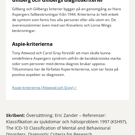
Gillberg och Gillbergs diagnoskriterier
Gillberg och Gillbergs kriterier bygger på en genomgång av Hans
Aspergers fallbeskrivningar från 1944. Kriterierna är helt enkelt
de symtom som fanns hos alla personer eller alla utom en. De
överensstämmer även med van Krevelens och Lorna Wings
beskrivningar.
Aspie-kriterierna
Tony Attwood och Carol Gray föreslår att man skulle kunna
omdefiniera Aspergers syndrom utifrån de karaktäristiska starka
sidor som personer med denna diagnos brukar uppvisa.
Tillsammans har de författat Aspie-kriterierna, som tar fasta på
positiva aspekter av diagnosen.
Aspie-kriterierna (Attwood och Gray) >
Skribent:
Översättning: Eric Zander – Referenser:
Klassifikation av sjukdomar och hälsoproblem 1997 (KSH97),
The ICD-10 Classification of Mental and Behavioural
Disorders. Diagnostic Criteria for Research.