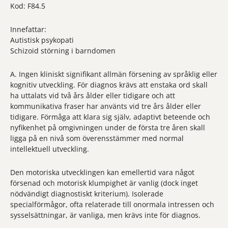
Kod: F84.5
Innefattar:
Autistisk psykopati
Schizoid störning i barndomen
A. Ingen kliniskt signifikant allmän försening av språklig eller
kognitiv utveckling. För diagnos krävs att enstaka ord skall
ha uttalats vid två års ålder eller tidigare och att
kommunikativa fraser har använts vid tre års ålder eller
tidigare. Förmåga att klara sig själv, adaptivt beteende och
nyfikenhet på omgivningen under de första tre åren skall
ligga på en nivå som överensstämmer med normal
intellektuell utveckling.
Den motoriska utvecklingen kan emellertid vara något
försenad och motorisk klumpighet är vanlig (dock inget
nödvändigt diagnostiskt kriterium). Isolerade
specialförmågor, ofta relaterade till onormala intressen och
sysselsättningar, är vanliga, men krävs inte för diagnos.