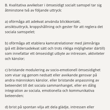
B. Kvalitativa avvikelser i ömsesidigt socialt samspel tar sig
åtminstone två av följande uttryck:
a) oförmåga att adekvat använda blickkontakt,
ansiktsuttryck, kroppshållning och gester för att reglera det
sociala samspelet;
b) oförmåga att etablera kamratrelationer med jämnåriga
(på ett åldersadekvat sätt och trots rikliga möjligheter därtill)
som innefattar ett ömsesidigt utbyte av intressen, aktiviteter
och känslor;
c) bristande modulering av socio-emotionell ömsesidighet
som visar sig genom nedsatt eller avvikande gensvar på
andra människors känslor, eller bristande anpassning av
beteendet till det sociala sammanhanget, eller en dålig
integration av sociala, emotionella och kommunikativa
beteenden;
d) brist på spontan vilja att dela glädje, intressen eller